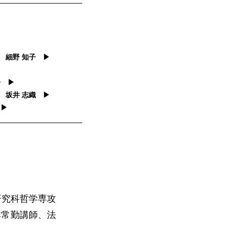
 細野 知子 ▶
▶
子 ▶
 坂井 志織 ▶
 ▶
研究科哲学専攻
非常勤講師、法