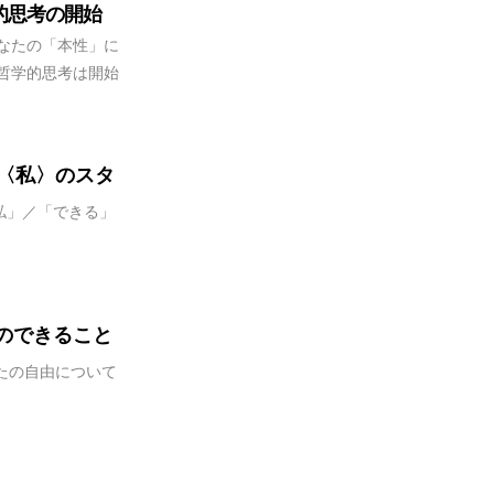
的思考の開始
なたの「本性」に
哲学的思考は開始
〈私〉のスタ
私」／「できる」
のできること
たの自由について