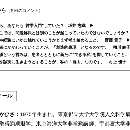
から
（各回のコメント）
ら、あなたも“哲学入門”していた？ 坂井 志織 ▶
そこでは、問題解決とは別のことが起こっていたのではないでしょうか？
葉や経験にいかに触れていこうかとまず考え始めること。 齋藤 貴子 
患者にかかわっていくことが、「創造的表現」となるのです。 栩川 綾
看護という営みは、患者ととともに新たに“できる私”を探していくこと。
実を誠実に生きようとすることが、私の「自由」なのです。 村上 優子
ィール
かひさ：
1975年生まれ。東京都立大学大学院人文科学
取得満期退学。東京海洋大学非常勤講師、宇都宮大学