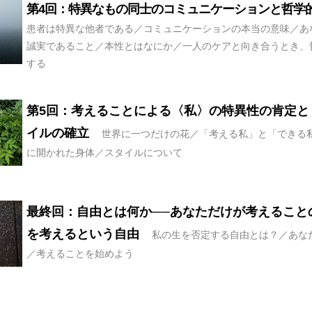
第4回：特異なもの同士のコミュニケーションと哲学
患者は特異な他者である／コミュニケーションの本当の意味／あ
誠実であること／本性とはなにか／一人のケアと向き合うとき、
する
第5回：考えることによる〈私〉の特異性の肯定と
イルの確立
世界に一つだけの花／「考える私」と「できる
に開かれた身体／スタイルについて
最終回：自由とは何か──あなただけが考えること
を考えるという自由
私の生を否定する自由とは？／あな
／考えることを始めよう