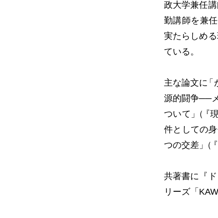
政大学兼任講
勤講師を兼任
実たらしめる
ている。
主な論文
に
「
源的闘争──
ついて
」
（
『現
件としての身
つの交差
」
（
『
共著書に『ド
リーズ「KAW