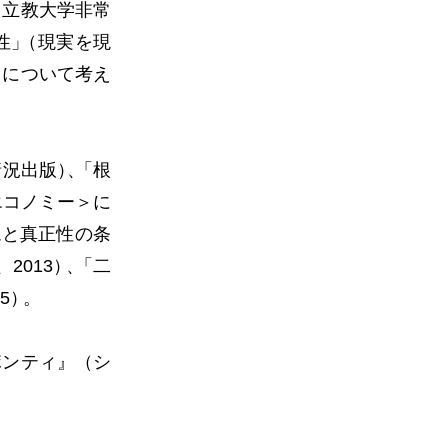
、立教大学非常
性
」
（現実を現
）について考え
情況出版
）
、
「根
エコノミー＞に
現と真正性の条
2013
）
、
「二
5
）
。
ポンティ』（シ