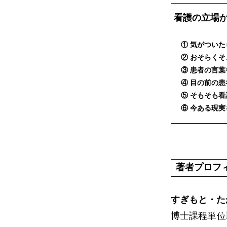
看護の立場
① 気がついた
② おそらく
③ 患者の言
④ 目の前の
⑤ そもそも
⑥ 今ある現
著者プロフ
すぎもと・た
博士課程単位