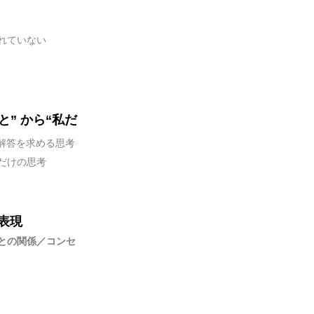
れていない
” から“私だ
解答を求める思考
だけの思考
表現
との関係／コンセ