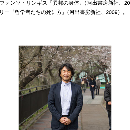
フォンソ・リンギス『異邦の身体
』
（河出書房新社、20
リー『哲学者たちの死に方
』
（河出書房新社、2009）。