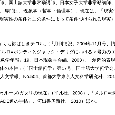
師、国士舘大学非常勤講師、日本女子大学非常勤講師
。専門は、現象学（哲学・倫理学）。現在は、「現実
現実性の条件とこの条件によって条件づけられる現実
かくも歓ばしきテロル
」
（
『月刊情況』2004年11月号、
メルロ=ポンティとジャック・デリダにおける＜暴力の
象学年報』19、日本現象学会編、2003
）
、
「創造的表
体の本性
」
（
『国士舘哲学』第17号、国士舘大学哲学会、
人文学報』No.504、首都大学東京人文科学研究科、201
ゥルーズ/ガタリの現在
』
（平凡社、2008）
、
『メルロ=
ADE道の手帖」、河出書房新社、 2010）ほか。