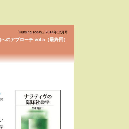
「Nursing Today」2014年12月号
へのアプローチ vol.5（最終回）
、
お
い
学