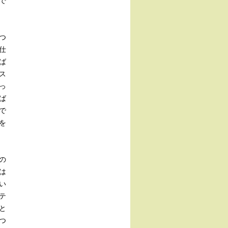
で
つ
仕
ば
ス
っ
ば
で
を
の
は
い
テ
と
つ