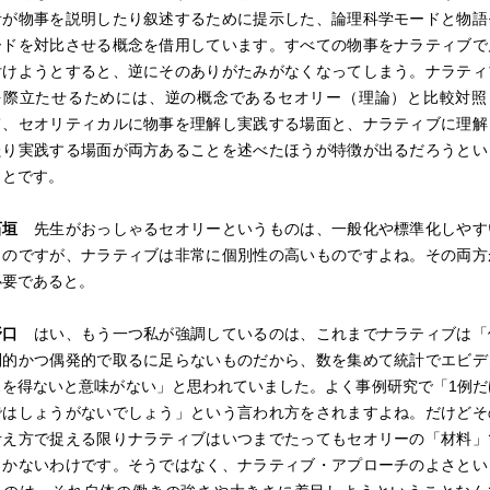
者が物事を説明したり叙述するために提示した、論理科学モードと物語
ードを対比させる概念を借用しています。すべての物事をナラティブで
付けようとすると、逆にそのありがたみがなくなってしまう。ナラティ
を際立たせるためには、逆の概念であるセオリー（理論）と比較対照
て、セオリティカルに物事を理解し実践する場面と、ナラティブに理解
たり実践する場面が両方あることを述べたほうが特徴が出るだろうとい
ことです。
石垣
先生がおっしゃるセオリーというものは、一般化や標準化しやす
ものですが、ナラティブは非常に個別性の高いものですよね。その両方
必要であると。
野口
はい、もう一つ私が強調しているのは、これまでナラティブは「
別的かつ偶発的で取るに足らないものだから、数を集めて統計でエビデ
スを得ないと意味がない」と思われていました。よく事例研究で「1例だ
ではしょうがないでしょう」という言われ方をされますよね。だけどそ
考え方で捉える限りナラティブはいつまでたってもセオリーの「材料」
しかないわけです。そうではなく、ナラティブ・アプローチのよさとい