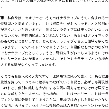
ものは、それ自体の働きの強さや大きさに着目しようということなん
す。
斎藤
私自身は、セオリーというものはナラティブのうちに含まれる一
の特殊型だと捉えています。これは野口先生がおっしゃることと説明の
方が違うだけだと思いますが、例えばナラティブには主人公がいなけれ
ならないとか、時間的経過がなければいけない、あるいはクライマック
が必要だなどと言い出すと、どんどんナラティブが使える領域が狭くな
ていきます。一方でベイトソンが言うように、言語的なものがつながれ
何でもナラティブだとしてしまうと、野口先生がおっしゃるようにそれ
はセオリーとの違いが際立ちませんし、そもそもナラティブという概念
導入する意味がなくなってしまいます。
あくまでも私個人の考え方ですが、医療現場に限って言えば、ある程度
一般性を持ってロジカルに物事をつなげていく言説と、必ずしも再現性
ないけれど、個別の経験を大切にする言説の両方を使わなければ医療と
うものは成り立たちません。その場合に「これはセオリー、これはナラ
ィブ」と明確に分離してしまうことは、現場では必ずしも役にたたない
いう実情があります。セオリーは複数の言説の素材がシーケンシャルに