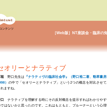
コンテンツ
［Web版］NT座談会・臨床の知
セオリーとナラティブ
石垣
野口先生は
『ナラティヴの臨床社会学』（野口裕二著、勁草書房
998）
の中で「セオリーとナラティブ」という2つの概念を対比させて
られますね。
野口
ナラティブを理解する時にその反対概念を提示すればわかりやす
のではないかと思ったのです。これはもともと、ブルーナーという心理