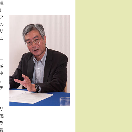
理
）
ブ
の
リ
こ
ー
感
泣
。
テ
リ
感
ラ
意