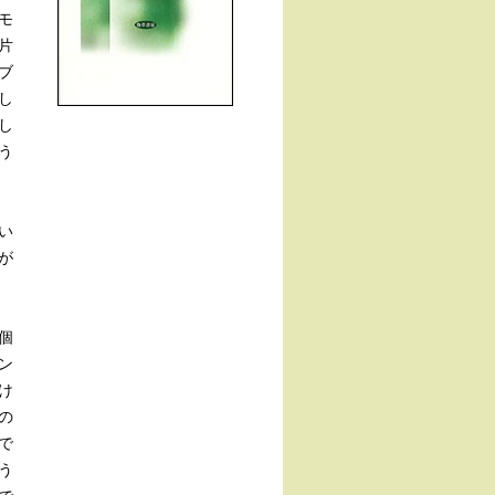
モ
片
ブ
し
し
う
い
が
個
ン
け
の
で
う