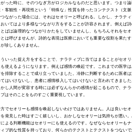
ながった時に、そのつなぎ方がロジカルなものだと思います。つまり論
性・客観性・再現性という「特殊な」性質を持ったコンテクスト（文脈
でつながった場合には、それはセオリーと呼ばれる。しかし、ナラティ
においてはより多様なつながり方をすることが許容されます。例えば詩
ことばは論理的なつながりかたをしていませんし、もちろんそれをセオ
ーとは呼びませんが、詩的な表現は医療においても重要な役割を果たす
とが珍しくありません。
こういった捉え方をすることで、ナラティブに当てはまることがセオリ
にも使えるようになります。例えば感情の喚起です。これまでの医学は
情を排除することで成り立っていました。冷静に判断するために医者は
いてはいけないし、患者に感情移入してはいけないと言われてきました
しかし人間が変容する時には必ずなんらかの感情が起こるもので、ナラ
ィブはそのことをものすごく重要視しています。
一方でセオリーも感情を喚起しないわけではありません。人は良いセオ
ーを発見した時はすごく嬉しいし、おかしなセオリーは気持ちが悪い。
情による判断機能はセオリーにも使えるのです。なぜならセオリーもナ
ティブ的な性質を持っており、何らかのテクストとテクストをつないで