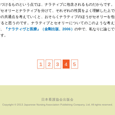
味づけるものという点では、ナラティブに包含されるものだからです。
ずセオリーとナラティブを分けて、それぞれの性質をよく理解した上で
者の共通点を考えていくと、おそらくナラティブのほうがセオリーを包
すると思うのです。ナラティブとセオリーについてのこのような考え
は、
『ナラティヴと医療』（金剛出版、2006）
の中で、私なりに論じて
ます。
1
2
3
4
5
日本看護協会出版会
Copyright © 2013 Japanese Nursing Association Publishing Company, Ltd. All rights reserved.