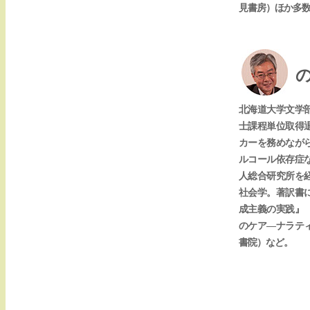
見書房）ほか多
北海道大学文学
士課程単位取得
カーを務めなが
ルコール依存症
人総合研究所を
社会学。著訳書
成主義の実践』
のケア―ナラテ
書院）など。