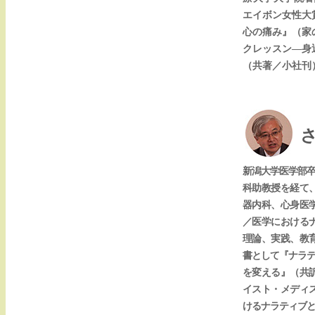
エイボン女性大
心の痛み』（家
クレッスン―身
（共著／小社刊
新潟大学医学部卒
科助教授を経て、
器内科、心身医
／医学における
理論、実践、教
書として『ナラテ
を変える』（共
イスト・メディ
けるナラティブと