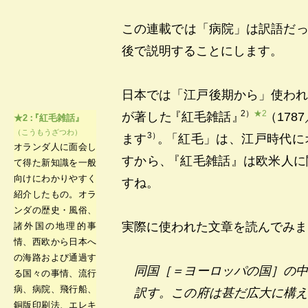
この連載では「病院」は訳語だ
後で説明することにします。
日本では「江戸後期から」使わ
2）
★
2
が著し
た
『紅毛雑話
』
（178
★
2
：
『紅毛雑話
』
（こうもうざつわ）
3
）
ます
。
「紅毛」は、江戸時代に
オランダ人に面会し
すから
、
『紅毛雑話』は欧米人に
て得た新知識を一般
向けにわかりやすく
すね。
紹介したもの。オラ
ンダの歴史・風俗、
実際に使われた文章を読んでみま
諸外国の地理的事
情、西欧から日本へ
の海路および通過す
同国［＝ヨーロッパの国］の
る国々の事情、流行
病、病院、飛行船、
訳す。この府は甚だ広大に構
銅版印刷法、エレキ