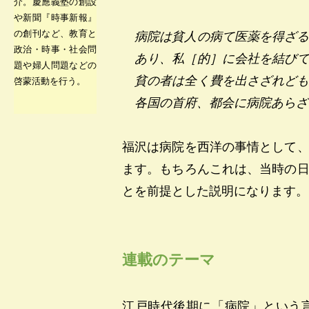
介。慶應義塾の創設
や新聞『時事新報』
の創刊など、教育と
病院は貧人の病て医薬を得ざ
政治・時事・社会問
あり、私［的］に会社を結び
題や婦人問題などの
貧の者は全く費を出さざれど
啓蒙活動を行う。
各国の首府、都会に病院あらざ
福沢は病院を西洋の事情として
ます。もちろんこれは、当時の
とを前提とした説明になります。
連載のテーマ
江戸時代後期に「病院」という