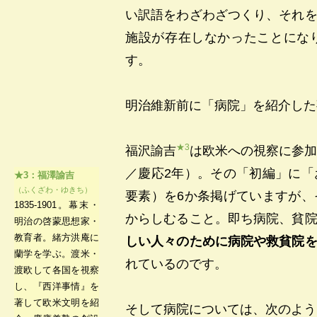
い訳語をわざわざつくり、それ
施設が存在しなかったことにな
す。
明治維新前に「病院」を紹介した
★3
福沢諭吉
は欧米への視察に参
／慶応2年）。その「初編」に
★3：福澤諭吉
（ふくざわ・ゆきち）
要素）を6か条掲げていますが
1835-1901。幕末・
からしむること。即ち病院、貧
明治の啓蒙思想家・
教育者。緒方洪庵に
しい人々のために病院や救貧院
蘭学を学ぶ。渡米・
れているのです。
渡欧して各国を視察
し、『西洋事情』を
著して欧米文明を紹
そして病院については、次のよう