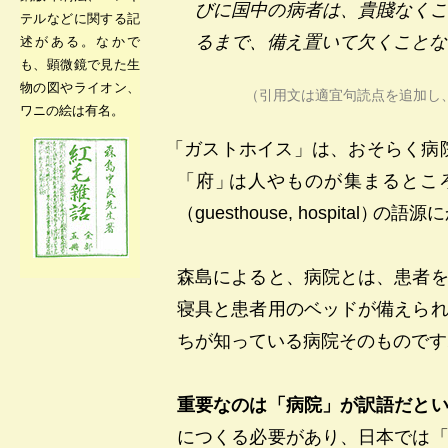
びに国中の病者は、貴賤なく
テルなどに関する記
るまで、備え置いて欠くことな
述がある。なかで
も、顕微鏡で見た生
物の図やライオン、
（引用文は適宜句読点を追加し
ワニの絵は有名。
「ガストホイス」は、おそらく病院を
「府
」
は人やものが集まるとこ
（guesthouse, hospital
）
の語源に
森島によると、病院とは、患者
寝具と患者用のベッドが備えら
ちが知っている病院そのものです
重要なのは「病院」が訳語だと
につくる必要があり、日本では