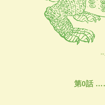
>>
第0話 …