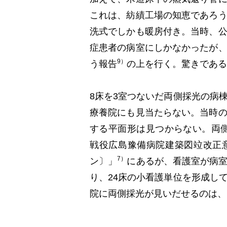
これは、紡績工場の知恵であろ
洗式でしかも暖房付き。当時、
症患者の病室にしかなかったが
9）
う報告
の上を行く。驚きである
8床を3室つないだ両側採光の病
療養院にも見当たらない。当時
する平面形は見つからない。両側
戦役広島豫備病院建築図竝改正
7）
ン〕」
にあるが、看護室が病
り、24床の小看護単位を形成し
院に両側採光が見いだせるのは、1