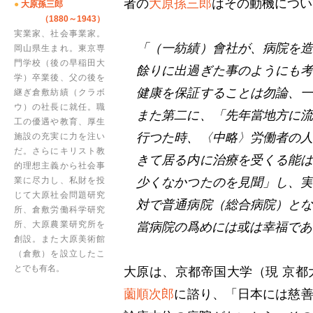
者の
大原孫三郎
はその動機につい
●
大原孫三郎
（1880～1943）
実業家、社会事業家。
「（一紡績）會社が、病院を
岡山県生まれ。東京専
門学校（後の早稲田大
餘りに出過ぎた事のようにも
学）卒業後、父の後を
健康を保証することは勿論、
継ぎ倉敷紡績（クラボ
ウ）の社長に就任。職
また第二に、「先年當地方に
工の優遇や教育、厚生
行つた時、〈中略〉労働者の
施設の充実に力を注い
だ。さらにキリスト教
きて居る内に治療を受くる能
的理想主義から社会事
業に尽力し、私財を投
少くなかつたのを見聞」し、
じて大原社会問題研究
対で普通病院（総合病院）と
所、倉敷労働科学研究
所、大原農業研究所を
當病院の爲めには或は幸福であ
創設。また大原美術館
（倉敷）を設立したこ
とでも有名。
大原は、京都帝国大学（現 京都
薗順次郎
に諮り、「日本には慈