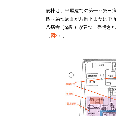
病棟は、平屋建ての第一～第三
四～第七病舎が片廊下または中
八病舎（隔離）が建つ。整備さ
（
図2
）。