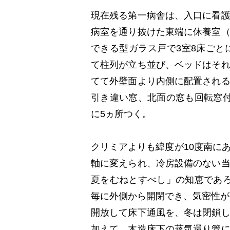
現在残る第一病舎は、入口に看
病室を通り抜けた東端に休養室
できる型ガラス戸で3室8床ごと
て柱列が立ち並び、ベッドはそ
てて外壁面より内側に配置され
引き違い窓、北面の窓も回転窓
に5ヵ所つく。
クリミアよりも緯度が10度南に
軸に変えられ、冷房設備のない
夏をむねとすべし」の知恵であろ
毎に外側から開閉でき、気密性が
開放して床下通風を、冬は閉鎖
加えて、木造床下の蒸気還り管