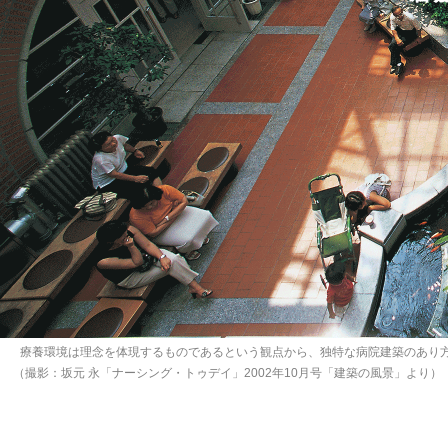
療養環境は理念を体現するものであるという観点から、独特な病院建築のあり
（撮影：坂元 永「ナーシング・トゥデイ」2002年10月号「建築の風景」より）