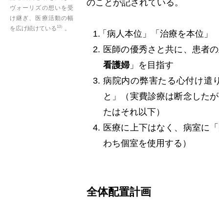
のことが記されている。
ヴォーリズの想いを受
け継ぎ、医療活動の幅
13）
を広げ続けている
。
「病人本位」「治療を本位」
医師の優秀さと共に、患者の
看護婦
」を目指す
病院内の弊害たる心付け遣
と」（実費診療は断念したが
たはそれ以下）
医療に上下はなく、病室に「
わち個室を使用する）
全体配置計画