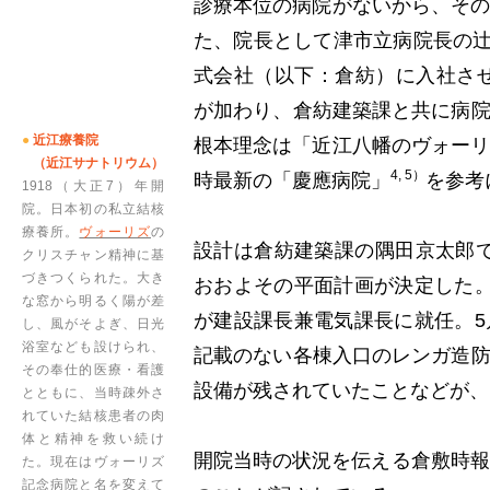
診療本位の病院がないから、そ
た、院長として津市立病院長の辻
式会社（以下：倉紡）に入社さ
が加わり、倉紡建築課と共に病
●
近江療養院
根本理念は「近江八幡のヴォー
（近江サナトリウム）
4, 5）
時最新の「慶應病院」
を参考
1918（大正7）年開
院。日本初の私立結核
療養所。
ヴォーリズ
の
設計は倉紡建築課の隅田京太郎で、
クリスチャン精神に基
づきつくられた。大き
おおよその平面計画が決定した
な窓から明るく陽が差
が建設課長兼電気課長に就任。
し、風がそよぎ、日光
浴室なども設けられ、
記載のない各棟入口のレンガ造
その奉仕的医療・看護
設備が残されていたことなどが、
とともに、当時疎外さ
れていた結核患者の肉
体と精神を救い続け
開院当時の状況を伝える倉敷時報
た。現在はヴォーリズ
記念病院と名を変えて