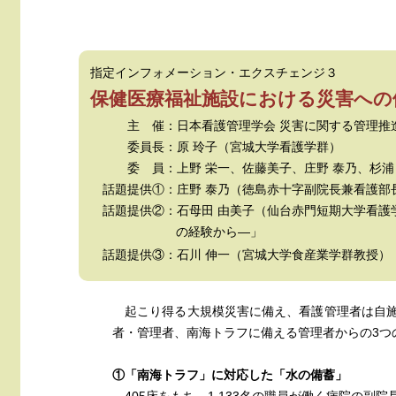
指定インフォメーション・エクスチェンジ３
保健医療福祉施設における災害への
主 催：日本看護管理学会 災害に関する管理推
委員長：原 玲子（宮城大学看護学群）
委 員：上野 栄一、佐藤美子、庄野 泰乃、杉浦 
話題提供①：庄野 泰乃（徳島赤十字副院長兼看護部
話題提供②：石母田 由美子（仙台赤門短期大学看護
の経験から―」
話題提供③：石川 伸一（宮城大学食産業学群教授）
起こり得る大規模災害に備え、看護管理者は自施
者・管理者、南海トラフに備える管理者からの3つ
①「南海トラフ」に対応した「水の備蓄」