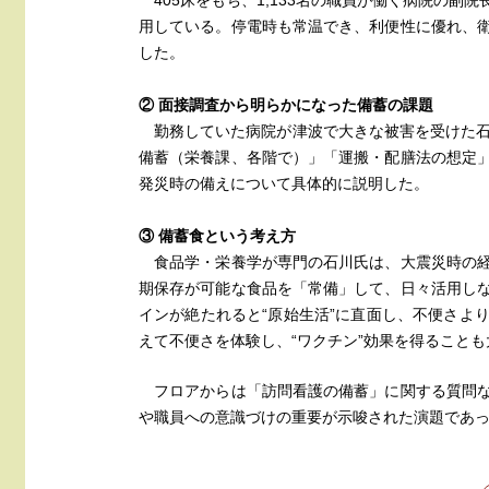
405床をもち、1,133名の職員が働く病院の副
用している。停電時も常温でき、利便性に優れ、
した。
② 面接調査から明らかになった備蓄の課題
勤務していた病院が津波で大きな被害を受けた石
備蓄（栄養課、各階で）」「運搬・配膳法の想定
発災時の備えについて具体的に説明した。
③ 備蓄食という考え方
食品学・栄養学が専門の石川氏は、大震災時の経
期保存が可能な食品を「常備」して、日々活用し
インが絶たれると“原始生活”に直面し、不便さよ
えて不便さを体験し、“ワクチン”効果を得ること
フロアからは「訪問看護の備蓄」に関する質問な
や職員への意識づけの重要が示唆された演題であ