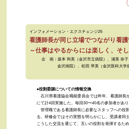
インフォメーション・エクスチェンジ26
看護師長が同じ立場でつながり看護
～仕事はやるからには楽しく、そ
企 画：坂本 和美（金沢市立病院）、浦美 奈
金沢病院）、松田 琴美（金沢医科大学
●役割委譲についての情報交換
石川県看護協会職能委員会では昨年、看護師長が
にて計4回実施した。毎回30〜40名の参加者があ
管理職である看護師長に必要なスタッフへの役割
る。研修会ではその実態を明らかにし、受講者同
こうした交流を通じて、互いの役割を発揮するた