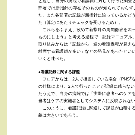
と題し、自身の病院で看護職に対して行った調査
部署では新指針の存在そのものが知られておらず
た。また各部署の記録が新指針に沿っているかど
た（算定にあたりチェックを受けるため）。
これらをふまえ、改めて新指針の周知徹底を図っ
ものにしよう」と考える過程で「記録マニュアル
取り組みからは「記録から一連の看護過程が見え
離席する看護師が多い」などの発見があったとい
いくと述べた。
●看護記録に関する課題
®
フロアからは、2人で担当している場合（PNS
の仕様により、2人で行ったことが記録に残らな
たうえで、自身の病院では「実際に患者へのケア
当者はケアの実施者としてシステムに反映されないの
このように、看護記録に関連して課題が山積する
義は大きいであろう。