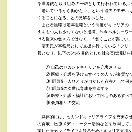
る世界的な取り組みの一環として行われている点
「老いているから働かない」という過去のモデルは
くることになる」との見解を示した。
また看護職は定年退職という制度がキャリアのゴ
えをもつ人も少なくないと指摘。昨今ヘルシーワ
ける従来の働き方ではなく、「働くことが楽しい
濱田氏が事務局として支援を行っている「フリー
員となり、以下の6つを目的とした社会貢献活動を
① 自己のセカンドキャリアを充実させる
② 医療・介護を受けるすべての人々が良質な
③ 看護職一人ひとりが自立した存在として保
④ 看護職の次世代育成を推進する
⑤ 医療・介護・福祉において関心のあるすべ
⑥ 会員相互の交流
具体的には、セカンドキャリアライフを充実させ
の貢献、医療メディエーター活動などを展開してい
実したセカンドライフを送るためのキャリア支援