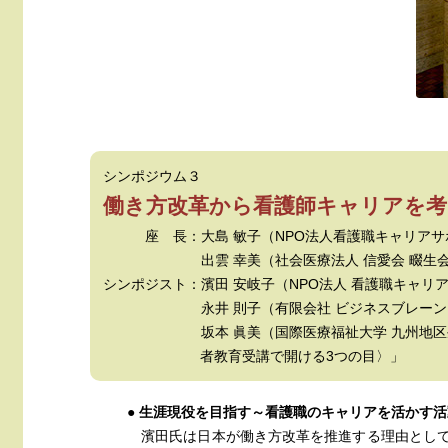
シンポジウム３
働き方改革から看護師キャリアを考
座 長：大島 敏子（NPO法人看護職キャリア
出雲 幸美（社会医療法人 信愛会 畷生会
シンポジスト：濱田 安岐子（NPO法人 看護職キャ
永井 則子（有限会社 ビジネスブレーン）「
坂本 眞美（国際医療福祉大学 九州地区生涯教
者教育受講で開ける3つの目〉」
● 生涯現役を目指す～看護職のキャリアを活かす活
濱田氏は日本が働き方改革を推進する理由として