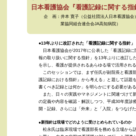
日本看護協会『看護記録に関する指
企 画：井本 寛子（公益社団法人日本看護協会
業協同組合連合会JA高知病院）
●13年ぶりに改訂された「看護記録に関する指針」
日本看護協会が2017年に公表した「看護記録に
報の取り扱いに関する指針」を13年ぶりに改訂し
を示し、看護が提供されるあらゆる場で活用され
このセッションでは、まず任氏が副院長と看護部
護記録における指針』から考える」と題して話題
書くべき記録とは何か」を明らかにする必要があ
また、日々の実践やマネジメントに関連づけて新
の定義や内容を確認・解説しつつ、平成30年度診
開・記録、さらには「外来」と「入院」をつなげ
●新指針は現場でどのように受けとめられているのか
松永氏は臨床現場で看護部長を務める立場から話