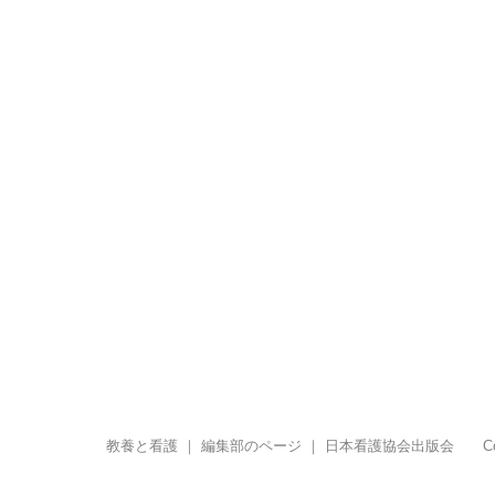
教養と看護
｜
編集部のページ
｜
日本看護協会出版会
Copyr