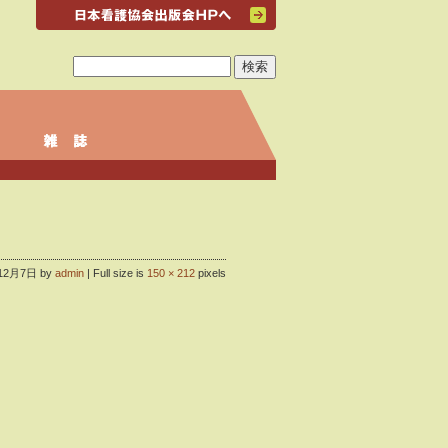
12月7日 by
admin
|
Full size is
150 × 212
pixels